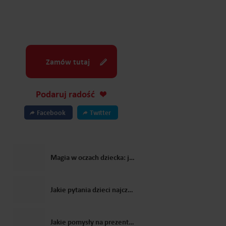
Zamów tutaj
Podaruj radość
Facebook
Twitter
Magia w oczach dziecka: jak Mikołaj zmienia świąteczne wspomnienia?
Jakie pytania dzieci najczęściej zadają Świętemu Mikołajowi?
Jakie pomysły na prezenty dla dzieci zaproponowałby Święty Mikołaj?