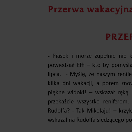
Przerwa wakacyjna
PRZE
- Piasek i morze zupełnie nie 
powiedział Elfi – kto by pomy
lipca. - Myślę, że naszym reni
kilka dni wakacji, a potem zno
piękne widoki! – wskazał ręką 
przekażcie wszystko reniferom.
Rudolfa? - Tak Mikołaju! – krzy
wskazał na Rudolfa siedzącego po