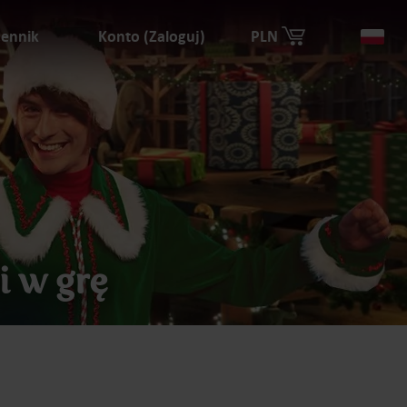
ennik
Konto (Zaloguj)
PLN
Kra
i w grę