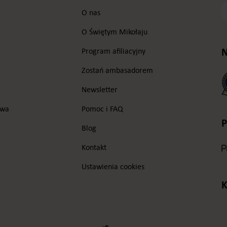
T
O nas
e
m
O Świętym Mikołaju
N
Program afiliacyjny
Zostań ambasadorem
Newsletter
owa
Pomoc i FAQ
P
Blog
Kontakt
Ustawienia cookies
K