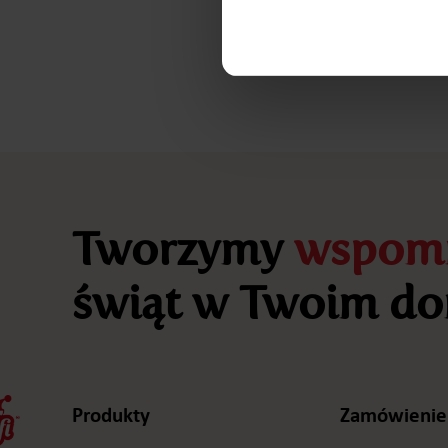
Tworzymy
wspomn
świąt w Twoim do
Produkty
Zamówienie