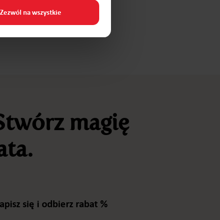
Zezwól na wszystkie
 Stwórz magię
ata.
apisz się i odbierz rabat %