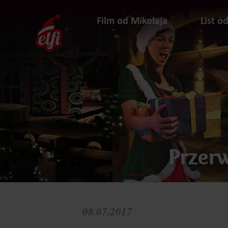
Przejdź
do
Film od Mikołaja
List o
treści
elfi
Przerw
08.07.2017