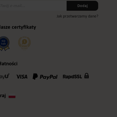
wój
Dodaj
-
ail:
Jak przetwarzamy dane?
asze certyfikaty
łatności
raj