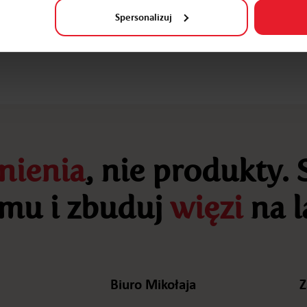
Spersonalizuj
ienia
, nie produkty.
mu i zbuduj
więzi
na l
Biuro Mikołaja
Z