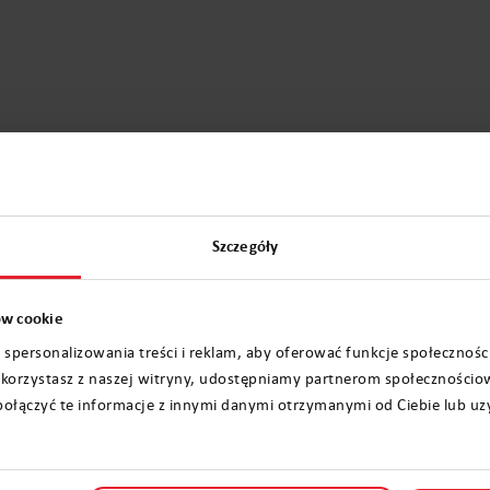
Szczegóły
ków cookie
 spersonalizowania treści i reklam, aby oferować funkcje społecznośc
ak korzystasz z naszej witryny, udostępniamy partnerom społecznośc
Stwórz wiadomość
ołączyć te informacje z innymi danymi otrzymanymi od Ciebie lub uz
Podaruj radość