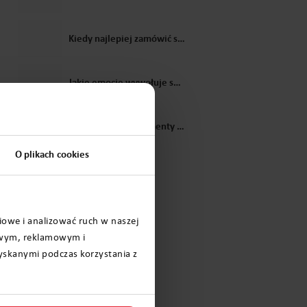
Kiedy najlepiej zamówić spersonalizowany list od Świętego Mikołaja? Poradnik prosto z biura elfów
Jakie emocje wywołuje spersonalizowane wideo od Mikołaja u dzieci?
Jakie magiczne momenty można stworzyć przy pomocy listu od Świętego Mikołaja?
O plikach cookies
iowe i analizować ruch w naszej
iowym, reklamowym i
yskanymi podczas korzystania z