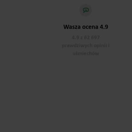
Wasza ocena 4.9
4.9 z 62 697
prawdziwych opinii i
uśmiechów