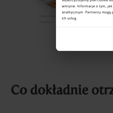
witrynie. Informacje o tym, j
analitycznym. Partnerzy mogą p
Wspólne świąteczne
ich usług.
chwile u: @pribenner
Co dokładnie otr