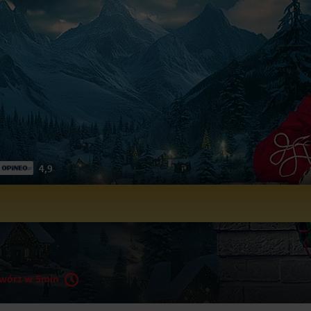
4,9
 Mikołaja
wórz w 5min