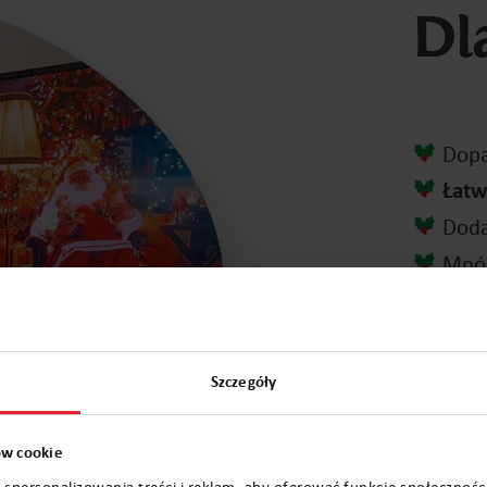
Dl
Dopa
Łat
Doda
Mnó
Bezp
Na k
Szczegóły
ków cookie
 spersonalizowania treści i reklam, aby oferować funkcje społecznośc