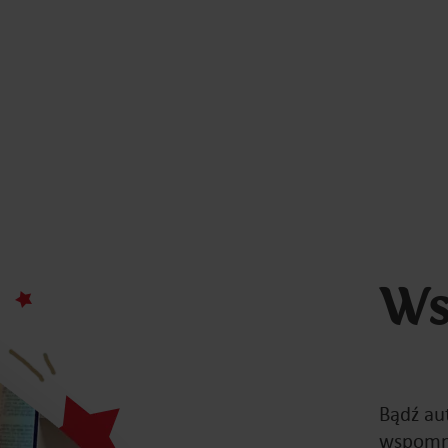
Ws
Bądź au
wspomni