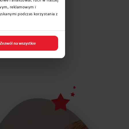
iowym, reklamowym i
to działa?
yskanymi podczas korzystania z
Zezwól na wszystkie