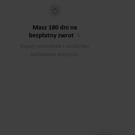
Masz 180 dni na
bezpłatny zwrot
?
Kupuj swobodnie i zwróć bez
podawania przyczyn.