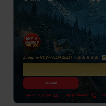
Zupełnie NOWY FILM 2025!
Wioska Świętego
Zamów
+ opcja dla grupy
+
opcja telefonu
St