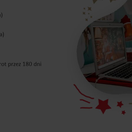
a)
a)
ot przez 180 dni