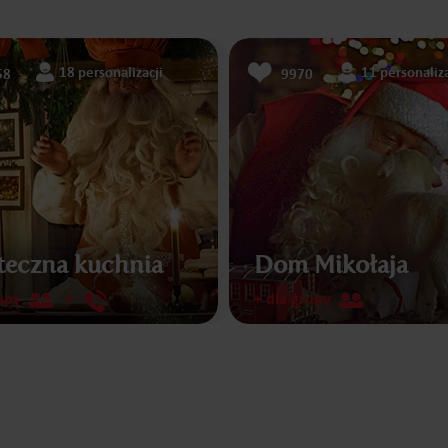
18 personalizacji
11 personaliza
58
9970
teczna kuchnia
Dom Mikołaja
upy
+
+ dla grupy