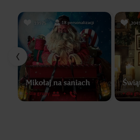
18 personalizacji
19975
204
Mikołaj na saniach
Świą
+ dla grupy
+
+ dla gr