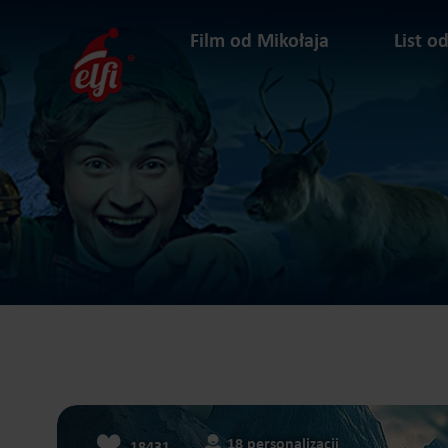
Przejdź
do
Film od Mikołaja
List o
treści
elfi
18 personalizacji
18431