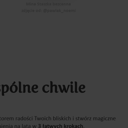
Mina Staszka bezcenna
zdjęcie od: @pawlak_noemi
pólne chwile
torem radości Twoich bliskich i stwórz magiczne
enia na lata w
3 łatwych krokach
.