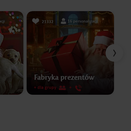
cji
16 personalizacji
21332
Fabryka prezentów
Li
+ dla grupy
+
+ d