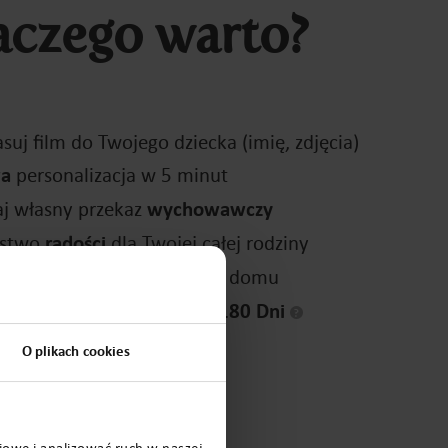
aczego warto?
suj film do Twojego dziecka (imię, zdjęcia)
wa
personalizacja w 5 minut
j własny przekaz
wychowawczy
stwo
radości
dla Twojej całej rodziny
iecznie
bez wychodzenia z domu
ażdą kieszeń z
Gwarancją 180 Dni
O plikach cookies
Wybierz film
iowe i analizować ruch w naszej