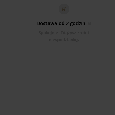
Dostawa od 2 godzin
?
Spokojnie. Zdążysz zrobić
niespodziankę.