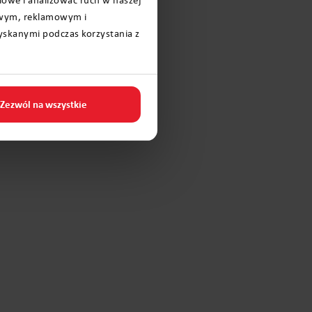
iowym, reklamowym i
yskanymi podczas korzystania z
Zezwól na wszystkie