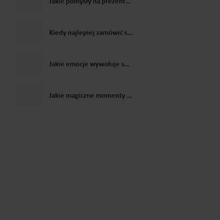
Jakie pomysły na prezenty dla dzieci zaproponowałby Święty Mikołaj?
Kiedy najlepiej zamówić spersonalizowany list od Świętego Mikołaja? Poradnik prosto z biura elfów
Jakie emocje wywołuje spersonalizowane wideo od Mikołaja u dzieci?
Jakie magiczne momenty można stworzyć przy pomocy listu od Świętego Mikołaja?