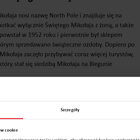
łaja nosi nazwę North Pole i znajduje się na
otkać wyłącznie Świętego Mikołaja z żoną, a także
 powstał w 1952 roku i pierwotnie był sklepem
którym sprzedawano świąteczne ozdoby. Dopiero po
ikołaja zaczęło przybywać coraz więcej turystów,
tóry stał się siedzibą Mikołaja na Biegunie
 usytuowana jest natomiast w Nowym Jorku. Dziś
 rozrywki. Dzieci mogą spotkać się tam między
óry odwiedza swój warsztat, mogą także
Szczegóły
kcjach.
ków cookie
 spersonalizowania treści i reklam, aby oferować funkcje społecznośc