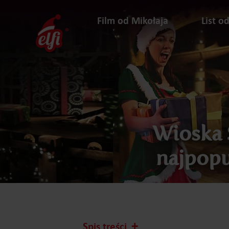
Przejdź
do
Film od Mikołaja
List o
treści
elfi
Wioska 
najpopu
Spis treści