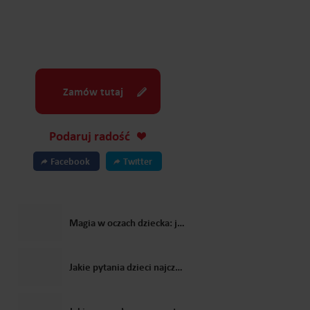
Zamów tutaj
Podaruj radość
Facebook
Twitter
Magia w oczach dziecka: jak Mikołaj zmienia świąteczne wspomnienia?
Jakie pytania dzieci najczęściej zadają Świętemu Mikołajowi?