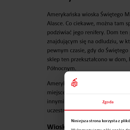
Amerykańska wioska Świętego Miko
Alasce. Co ciekawe, można tam sp
podziwiać jego renifery. Dom ten
znajdującym się na odludziu, w 
pewnym czasie, gdy do Świętego M
sklep ten przekształcono w dom, k
Północnym.
Amerykańska pracownia Mikołaja
miejsce to funkcjonuje jako park
innymi ze Świętym Mikołajem, kt
Zgoda
uczestniczyć w wielu, innych atra
Niniejsza strona korzysta z pli
Wioski w Polsce
Wykorzystujemy pliki cookie do