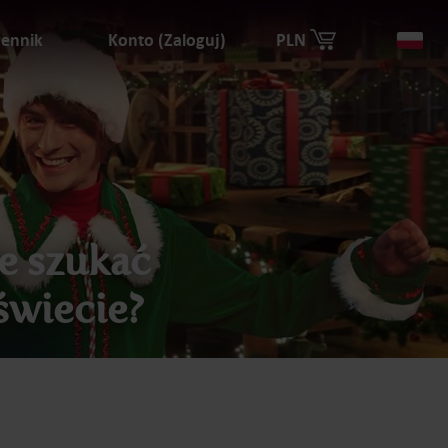
ennik
Konto (Zaloguj)
PLN
Kra
e szukać
świecie?