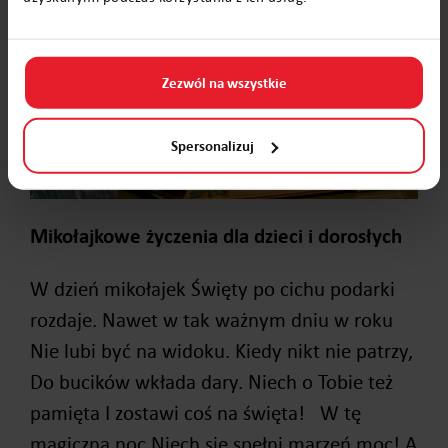
Zezwól na wszystkie
Spersonalizuj
Mikołajkowe życzenia dla dzieci i dorosłych
W dzień mikołajek Święty po cichu podarki
rozdaje. Nawet w tak ważnym dniu w roku
Nie lubi być na widoku. Kiedy nikt nie patrzy,
Do bucików wkłada dary. Niech o Tobie też
pamięta I zostawi coś na święta! W tę
magiczną noc Niech się spełni marzeń moc! A