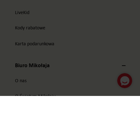
LiveKid
Kody rabatowe
Karta podarunkowa
Biuro Mikołaja
O nas
O Świętym Mikołaju
Program afiliacyjny
Zostań ambasadorem