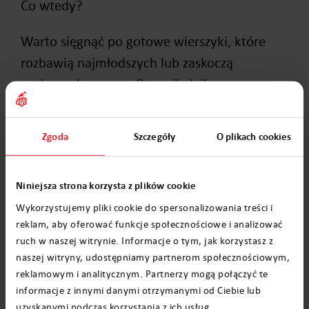
Co wtedy?
Warto sięgnąć po gotowe wierszyki, które
rozbawią najmłodszych lub zaskoczą
znajomych z pracy. Oto mikołajkowe
życzenia, nad którymi pracował sztab elfów, a
sam Święty zaakceptował głośnym: Ho, ho,
Zgoda
Szczegóły
O plikach cookies
ho!
Niniejsza strona korzysta z plików cookie
Wykorzystujemy pliki cookie do spersonalizowania treści i
reklam, aby oferować funkcje społecznościowe i analizować
ruch w naszej witrynie. Informacje o tym, jak korzystasz z
naszej witryny, udostępniamy partnerom społecznościowym,
reklamowym i analitycznym. Partnerzy mogą połączyć te
informacje z innymi danymi otrzymanymi od Ciebie lub
uzyskanymi podczas korzystania z ich usług.