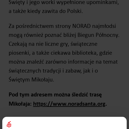
Święty i jego worki wypełnione upominkami,
a także kiedy zawita do Polski.
Za pośrednictwem strony NORAD najmłodsi
mogą również poznać bliżej Biegun Północny.
Czekają na nie liczne gry, świąteczne
piosenki, a także ciekawa biblioteka, gdzie
można znaleźć zarówno informacje na temat
świątecznych tradycji i zabaw, jak i o
Świętym Mikołaju.
Pod tym adresem można śledzić trasę
Mikołaja:
https://www.noradsanta.org
.
Google Santa Tracker