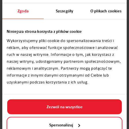
Również Google uruchomiło specjalną
Zgoda
Szczegóły
O plikach cookies
interaktywną stronę, na której dzieci mogą
obserwować trasę Świętego Mikołaja, który
Niniejsza strona korzysta z plików cookie
przemierza swoimi saniami cały świat. Na
Wykorzystujemy pliki cookie do spersonalizowania treści i
witrynie na bieżąco podawane są najnowsze
reklam, aby oferować funkcje społecznościowe i analizować
informacje o lokalizacji Świętego. Zanim
ruch w naszej witrynie. Informacje o tym, jak korzystasz z
jednak Mikołaj wybierze się w coroczną
naszej witryny, udostępniamy partnerom społecznościowym,
reklamowym i analitycznym. Partnerzy mogą połączyć te
wyprawę, rozpoczyna się okres
informacje z innymi danymi otrzymanymi od Ciebie lub
gorączkowego wyczekiwania na tę chwilę. Na
uzyskanymi podczas korzystania z ich usług.
stronie dzieci mogą sprawdzać ile dni zostało
do Bożego Narodzenia. Radosne oczekiwanie
uprzyjemni także szereg gier i filmów
Zezwól na wszystkie
udostępnianych od 1 grudnia.
Spersonalizuj