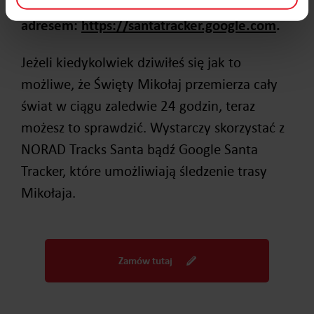
Witryna znajduje się pod tym
adresem:
https://santatracker.google.com
.
Jeżeli kiedykolwiek dziwiłeś się jak to
możliwe, że Święty Mikołaj przemierza cały
świat w ciągu zaledwie 24 godzin, teraz
możesz to sprawdzić. Wystarczy skorzystać z
NORAD Tracks Santa bądź Google Santa
Tracker, które umożliwiają śledzenie trasy
Mikołaja.
Zamów tutaj