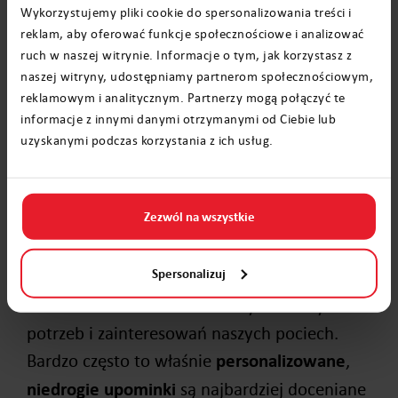
niezwykły. Ręcznie wykonane opakowanie
Wykorzystujemy pliki cookie do spersonalizowania treści i
czy kartka z serdecznymi życzeniami ma
reklam, aby oferować funkcje społecznościowe i analizować
ruch w naszej witrynie. Informacje o tym, jak korzystasz z
wartość emocjonalną. Nie zapominajmy
naszej witryny, udostępniamy partnerom społecznościowym,
także, że
czas spędzony razem
może być
reklamowym i analitycznym. Partnerzy mogą połączyć te
najcenniejszym
prezentem
.
informacje z innymi danymi otrzymanymi od Ciebie lub
uzyskanymi podczas korzystania z ich usług.
Podsumowanie
Zezwól na wszystkie
Warto pamiętać, że to nie cena decyduje o
wartości prezentu.
Tanie upominki dla dzieci
Spersonalizuj
mogą być równie cenne, jeśli są wybrane z
sercem i dostosowane do indywidualnych
potrzeb i zainteresowań naszych pociech.
Bardzo często to właśnie
personalizowane
,
niedrogie upominki
są najbardziej doceniane