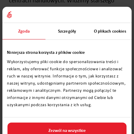
centrach handlowych. Widzimy starszego
dziadka z długą, śnieżnobiałą brodą,
ubranego w czerwony płaszcz i czapkę z
białym pomponem. Taki wizerunek Mikołaj
Zgoda
Szczegóły
O plikach cookies
znany jest od 1930 roku.
Taki wizerunek wykreowany został przez
Niniejsza strona korzysta z plików cookie
znany koncern w 1930 roku. W ikonografii
Wykorzystujemy pliki cookie do spersonalizowania treści i
reklam, aby oferować funkcje społecznościowe i analizować
święty Mikołaj przedstawiany jest zupełnie
ruch w naszej witrynie. Informacje o tym, jak korzystasz z
inaczej. Święty ubrany jest w strój biskupa
naszej witryny, udostępniamy partnerom społecznościowym,
rytu łacińskiego lub greckiego, zazwyczaj
reklamowym i analitycznym. Partnerzy mogą połączyć te
informacje z innymi danymi otrzymanymi od Ciebie lub
jedną ręką wykonuje gest błogosławieństwa,
uzyskanymi podczas korzystania z ich usług.
a w drugiej trzyma księgę. Atrybutami
Mikołaja są między innymi trzy jabłka, trzy
sakiewki, troje dzieci, kotwica lub okręt.
Zezwól na wszystkie