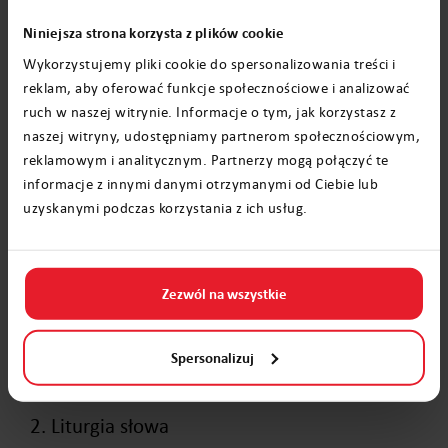
Jak już wspomnieliśmy powyżej, msza
Niniejsza strona korzysta z plików cookie
pasterska, jak i każde inne nabożeństwo,
Wykorzystujemy pliki cookie do spersonalizowania treści i
reklam, aby oferować funkcje społecznościowe i analizować
składa się z IV części:
ruch w naszej witrynie. Informacje o tym, jak korzystasz z
naszej witryny, udostępniamy partnerom społecznościowym,
1. Obrzędy wstępne:
reklamowym i analitycznym. Partnerzy mogą połączyć te
informacje z innymi danymi otrzymanymi od Ciebie lub
śpiew
uzyskanymi podczas korzystania z ich usług.
pozdrowienie ołtarza
pozdrowienie ludu
Zezwól na wszystkie
akt pokuty
Kyrie eleison
Spersonalizuj
Chwała na wysokości Bogu
2. Liturgia słowa