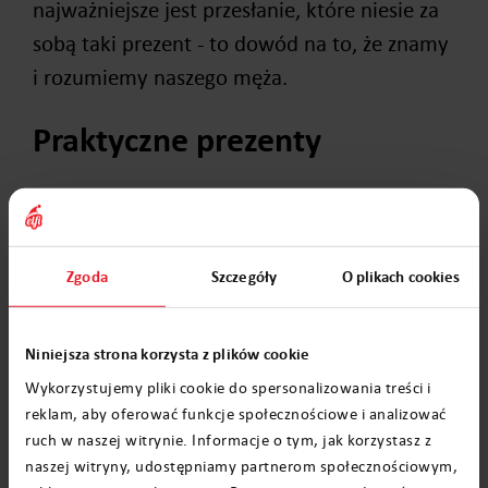
najważniejsze jest przesłanie, które niesie za
sobą taki prezent - to dowód na to, że znamy
i rozumiemy naszego męża.
Praktyczne prezenty
Często największą radość sprawiają prezenty,
które można wykorzystać na co dzień. Te
prozaiczne, ale użyteczne, mogą okazać się
Zgoda
Szczegóły
O plikach cookies
strzałem w dziesiątkę. Jeśli Twój mąż ma
ulubione perfumy, Święta Bożego Narodzenia
Niniejsza strona korzysta z plików cookie
to idealny moment, aby podarować mu
Wykorzystujemy pliki cookie do spersonalizowania treści i
nową butelkę. To praktyczny prezent, który
reklam, aby oferować funkcje społecznościowe i analizować
jednocześnie jest elegancki i osobisty.
ruch w naszej witrynie. Informacje o tym, jak korzystasz z
naszej witryny, udostępniamy partnerom społecznościowym,