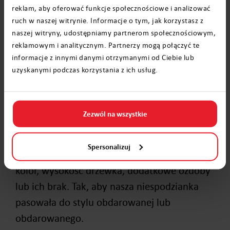
reklam, aby oferować funkcje społecznościowe i analizować
elementy czekoladowego drzewka różniły się
ruch w naszej witrynie. Informacje o tym, jak korzystasz z
barwą.
naszej witryny, udostępniamy partnerom społecznościowym,
reklamowym i analitycznym. Partnerzy mogą połączyć te
Mini choinka - super
informacje z innymi danymi otrzymanymi od Ciebie lub
uzyskanymi podczas korzystania z ich usług.
drobiazg dla bliskiej osoby
Choinka będzie też miłym drobiazgiem dla
Zezwól na wszystkie
bliskiej osoby. Cena takich prezentów nie jest
wysoka, a możemy sprawić komuś wiele
Spersonalizuj
radości. Zdecydować się możemy na dowolne
kolor, wysokość drzewka, dodatkowe ozdoby
lub ich brak. Tak, aby nasza niespodzianka
pasowała do stylu obdarowanej lub
obdarowanego.