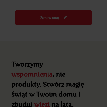
Zamów tutaj
Tworzymy
wspomnienia
, nie
produkty. Stwórz magię
świąt w Twoim domu i
zbuduj
więzi
na lata.