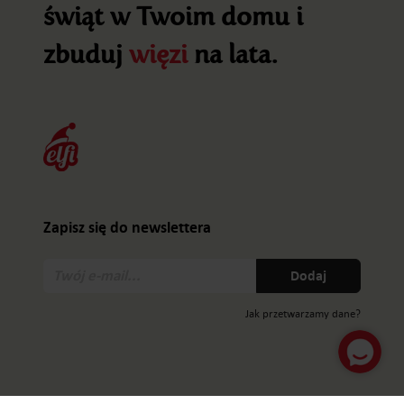
świąt w Twoim domu i
zbuduj
więzi
na lata.
Zapisz się do newslettera
Twój
Dodaj
e-
mail:
Jak przetwarzamy dane?