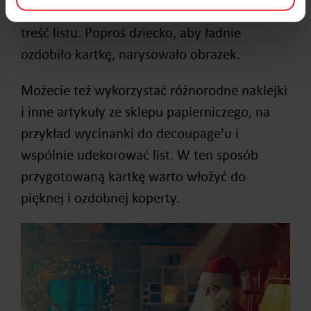
możesz włożyć go do drukarki i wydrukować
treść listu. Poproś dziecko, aby ładnie
ozdobiło kartkę, narysowało obrazek.
Możecie też wykorzystać różnorodne naklejki
i inne artykuły ze sklepu papierniczego, na
przykład wycinanki do decoupage'u i
wspólnie udekorować list. W ten sposób
przygotowaną kartkę warto włożyć do
pięknej i ozdobnej koperty.