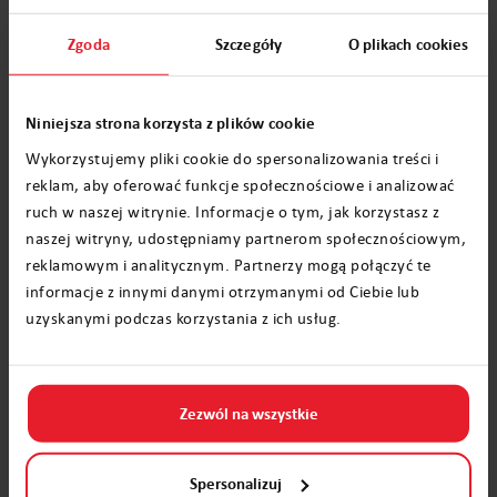
wspólnie z dzieckiem napisać list,
wykorzystując do tego komputer. Z
Zgoda
Szczegóły
O plikach cookies
pewnością będziesz musieć nieco pomóc
swojemu maluchowi, choć obecnie coraz
Niniejsza strona korzysta z plików cookie
młodsze dzieci dość dobrze radzą sobie z
Wykorzystujemy pliki cookie do spersonalizowania treści i
pisaniem na komputerowej klawiaturze.
reklam, aby oferować funkcje społecznościowe i analizować
ruch w naszej witrynie. Informacje o tym, jak korzystasz z
Warto przygotować taki list do druku. Jeśli
naszej witryny, udostępniamy partnerom społecznościowym,
zastanawiasz się, w jaki sposób wydrukować
reklamowym i analitycznym. Partnerzy mogą połączyć te
list do świętego Mikołaja, zadbaj o szczegóły.
informacje z innymi danymi otrzymanymi od Ciebie lub
uzyskanymi podczas korzystania z ich usług.
Oprócz treści bardzo ważna jest forma.
Postaraj się wydrukować list na ładnym i
ozdobnym papierze, kupując w sklepie
Zezwól na wszystkie
papierniczym papier a4, kolorowy. Taki
papier, podobnie jak zwykły, biały, swobodnie
Spersonalizuj