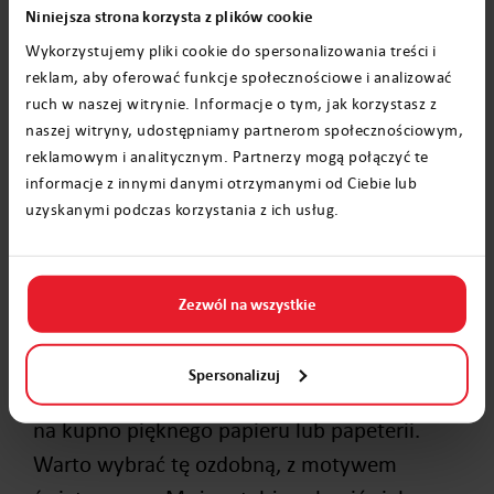
Niniejsza strona korzysta z plików cookie
Wykorzystujemy pliki cookie do spersonalizowania treści i
reklam, aby oferować funkcje społecznościowe i analizować
ruch w naszej witrynie. Informacje o tym, jak korzystasz z
naszej witryny, udostępniamy partnerom społecznościowym,
reklamowym i analitycznym. Partnerzy mogą połączyć te
informacje z innymi danymi otrzymanymi od Ciebie lub
uzyskanymi podczas korzystania z ich usług.
O czym pamiętać?
Zezwól na wszystkie
Jeśli zabierasz się wraz z dzieckiem za
Spersonalizuj
stworzenie listu dla Gwiazdora, zdecyduj się
na kupno pięknego papieru lub papeterii.
Warto wybrać tę ozdobną, z motywem