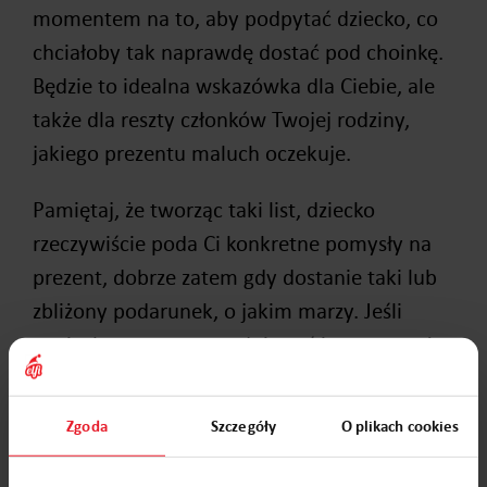
momentem na to, aby podpytać dziecko, co
chciałoby tak naprawdę dostać pod choinkę.
Będzie to idealna wskazówka dla Ciebie, ale
także dla reszty członków Twojej rodziny,
jakiego prezentu maluch oczekuje.
Pamiętaj, że tworząc taki list, dziecko
rzeczywiście poda Ci konkretne pomysły na
prezent, dobrze zatem gdy dostanie taki lub
zbliżony podarunek, o jakim marzy. Jeśli
pociecha otrzyma zupełnie coś innego, może
poczuć się zawiedziona i w przyszłym roku
nie będzie chciała stworzyć listu.
Zgoda
Szczegóły
O plikach cookies