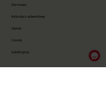
Darmowe
Kalendarz adwentowy
Opinie
Cennik
Subskrypcja
Zamówienie
Moje konto
Groupon
Poczta Polska