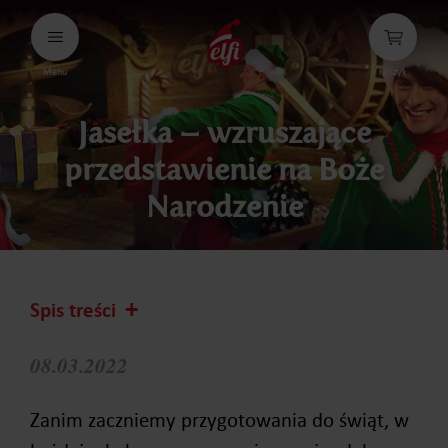
Przejdź
do
treści
Menu
Koszyk
elfi
Jasełka – wzruszające
przedstawienie na Boże
Narodzenie
Spis treści
08.03.2022
Zanim zaczniemy przygotowania do świąt, w