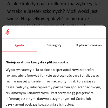
A jakie kolędy i pastorałki można wykorzystać
w trakcie Jasełek szkolnych? Możliwości jest
wiele! Na jasełkowej playliście nie może
zabraknąć kolęd i pastorałek takich jak:
Dzisiaj w Betlejem;
Zgoda
Szczegóły
O plikach cookies
Świeć gwiazdeczko;
Przybieżeli do Betlejem;
Niniejsza strona korzysta z plików cookie
Cicha noc;
Wykorzystujemy pliki cookie do spersonalizowania treści i
Bóg się rodzi;
reklam, aby oferować funkcje społecznościowe i analizować
Gore gwiazda Jezusowi.
ruch w naszej witrynie. Informacje o tym, jak korzystasz z
naszej witryny, udostępniamy partnerom społecznościowym,
Każda z tych kolęd i pastorałek wykazuje się
reklamowym i analitycznym. Partnerzy mogą połączyć te
informacje z innymi danymi otrzymanymi od Ciebie lub
fenomenalną linią melodyczną i bardzo
uzyskanymi podczas korzystania z ich usług.
szybko zapadają w pamięci dzieci. Oczywiście