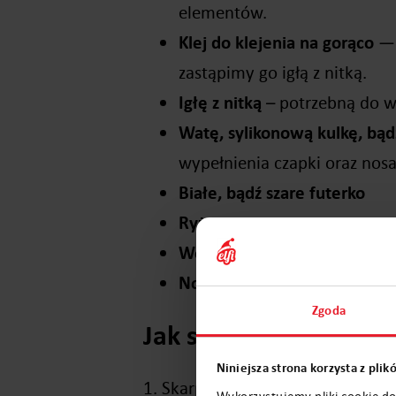
elementów.
Klej do klejenia na gorąco
— 
zastąpimy go igłą z nitką.
Igłę z nitką
– potrzebną do wy
Watę, sylikonową kulkę, bąd
wypełnienia czapki oraz nosa
Białe, bądź szare futerko
Ryż
Woreczek plastikowy
Nożyczki
Zgoda
Jak samodzielnie wy
Niniejsza strona korzysta z pli
1. Skarpetę rozcinamy na pół nie
Wykorzystujemy pliki cookie do