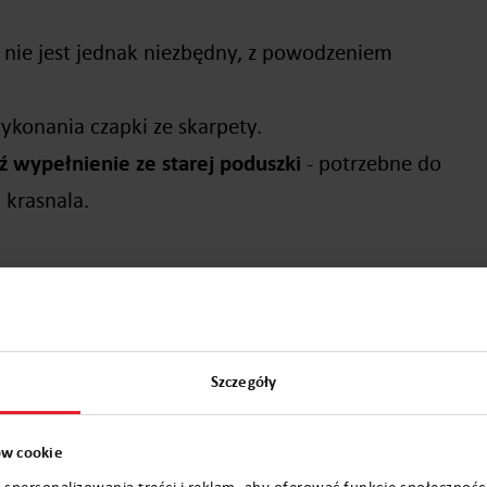
nie jest jednak niezbędny, z powodzeniem
konania czapki ze skarpety.
ź wypełnienie ze starej poduszki
- potrzebne do
 krasnala.
Szczegóły
konać skandynawskiego skrzata
ków cookie
co powyżej pięty. Do dolnej części wkładamy nasze
 spersonalizowania treści i reklam, aby oferować funkcje społecznośc