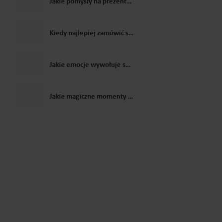
Jakie pomysły na prezenty dla dzieci zaproponowałby Święty Mikołaj?
Kiedy najlepiej zamówić spersonalizowany list od Świętego Mikołaja? Poradnik prosto z biura elfów
Jakie emocje wywołuje spersonalizowane wideo od Mikołaja u dzieci?
Jakie magiczne momenty można stworzyć przy pomocy listu od Świętego Mikołaja?