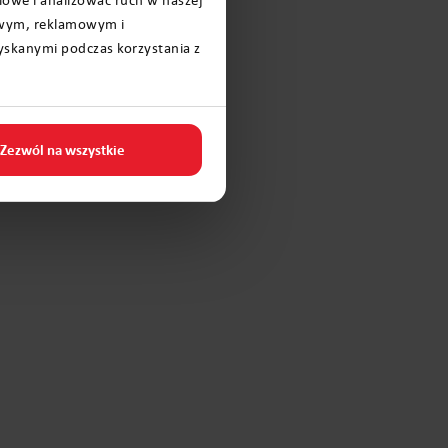
iowym, reklamowym i
yskanymi podczas korzystania z
Zezwól na wszystkie