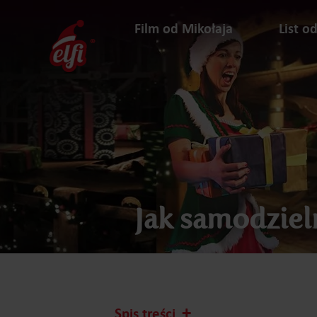
Przejdź
do
Film od Mikołaja
List o
treści
elfi
Jak samodziel
Spis treści