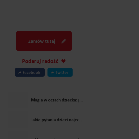
Zamów tutaj
Podaruj radość
Facebook
Twitter
Magia w oczach dziecka: jak Mikołaj zmienia świąteczne wspomnienia?
Jakie pytania dzieci najczęściej zadają Świętemu Mikołajowi?