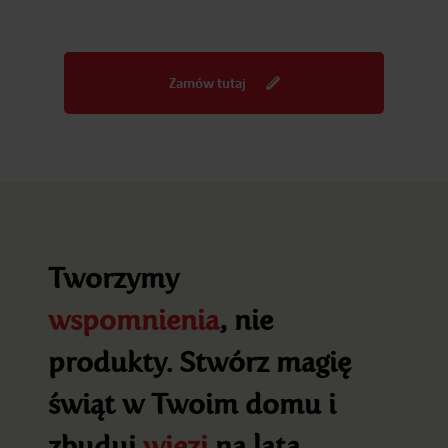
Zamów tutaj
Tworzymy
wspomnienia
, nie
produkty. Stwórz magię
świąt w Twoim domu i
zbuduj
więzi
na lata.