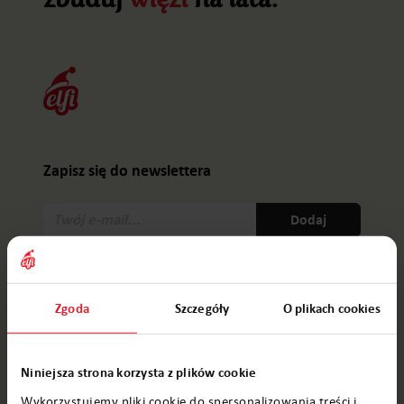
Zapisz się do newslettera
Twój
Dodaj
e-
mail:
Jak przetwarzamy dane?
Zgoda
Szczegóły
O plikach cookies
Produkty
Niniejsza strona korzysta z plików cookie
List od Mikołaja
Wykorzystujemy pliki cookie do spersonalizowania treści i