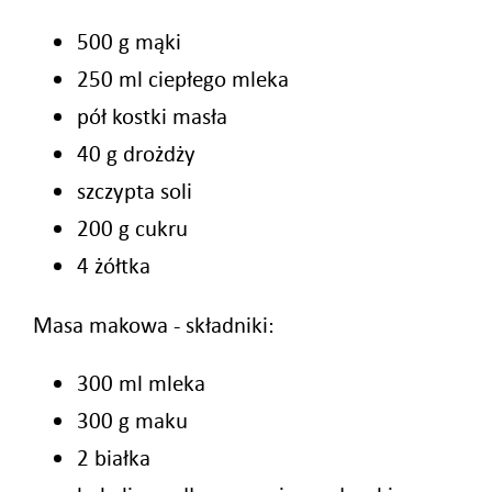
500 g mąki
250 ml ciepłego mleka
pół kostki masła
40 g drożdży
szczypta soli
200 g cukru
4 żółtka
Masa makowa - składniki:
300 ml mleka
300 g maku
2 białka