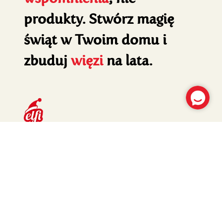
produkty. Stwórz magię
świąt w Twoim domu i
zbuduj
więzi
na lata.
Zapisz się do newslettera
Twój
Dodaj
e-
mail:
Jak przetwarzamy dane?